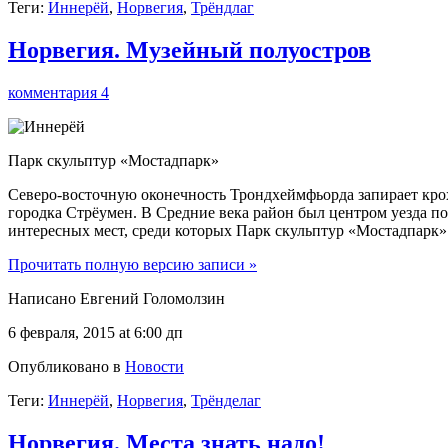
Теги:
Иннерёй
,
Норвегия
,
Трёндлаг
Норвегия. Музейный полуостров
комментария 4
Парк скульптур «Мостадпарк»
Северо-восточную оконечность Трондхеймфьорда запирает кро
городка Стрёумен. В Средние века район был центром уезда п
интересных мест, среди которых Парк скульптур «Мостадпарк»
Прочитать полную версию записи »
Написано Евгений Голомолзин
6 февраля, 2015 at 6:00 дп
Опубликовано в
Новости
Теги:
Иннерёй
,
Норвегия
,
Трёнделаг
Норвегия. Места знать надо!