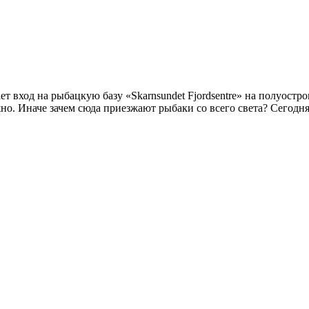
шает вход на рыбацкую базу «Skarnsundet Fjordsentre» на полуос
жно. Иначе зачем сюда приезжают рыбаки со всего света? Сегодн