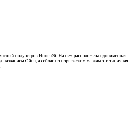
хотный полуостров Иннерёй. На нем расположена одноименная к
од названием Ойна, а сейчас по норвежским меркам это типична
.