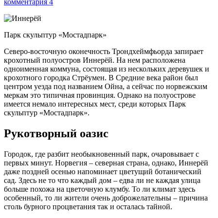
комментария 4
Парк скульптур «Мостадпарк»
Северо-восточную оконечность Трондхеймфьорда запирает
крохотный полуостров Иннерёй. На нем расположена
одноименная коммуна, состоящая из нескольких деревушек и
крохотного городка Стрёумен. В Средние века район был
центром уезда под названием Ойна, а сейчас по норвежским
меркам это типичная провинция. Однако на полуострове
имеется немало интересных мест, среди которых Парк
скульптур «Мостадпарк».
Рукотворный оазис
Городок, где разбит необыкновенный парк, очаровывает с
первых минут. Норвегия – северная страна, однако, Иннерёй
даже поздней осенью напоминает цветущий ботанический
сад. Здесь не то что каждый дом – едва ли не каждая улица
больше похожа на цветочную клумбу. То ли климат здесь
особенный, то ли жители очень доброжелательны – причина
столь бурного процветания так и осталась тайной.