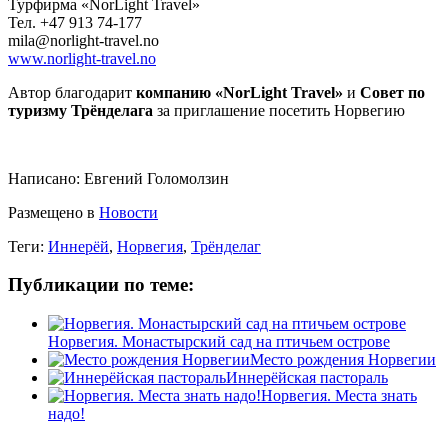
Турфирма «NorLight Travel»
Тел. +47 913 74-177
mila@norlight-travel.no
www.norlight-travel.no
Автор благодарит
компанию «NorLight Travel»
и
Совет по
туризму Трёнделага
за приглашение посетить Норвегию
Написано:
Евгений Голомолзин
Размещено в
Новости
Теги:
Иннерёй
,
Норвегия
,
Трёнделаг
Публикации по теме:
Норвегия. Монастырский сад на птичьем острове
Место рождения Норвегии
Иннерёйская пастораль
Норвегия. Места знать
надо!