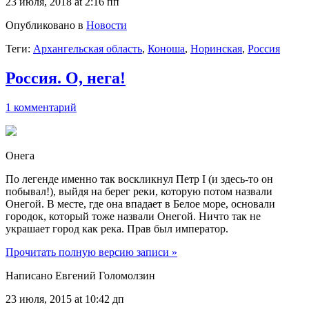
23 июля, 2018 at 2:16 пп
Опубликовано в
Новости
Теги:
Архангельская область
,
Коноша
,
Норинская
,
Россия
Россия. О, нега!
1 комментарий
Онега
По легенде именно так воскликнул Петр I (и здесь-то он
побывал!), выйдя на берег реки, которую потом назвали
Онегой. В месте, где она впадает в Белое море, основали
городок, который тоже назвали Онегой. Ничто так не
украшает город как река. Прав был император.
Прочитать полную версию записи »
Написано Евгений Голомолзин
23 июля, 2015 at 10:42 дп