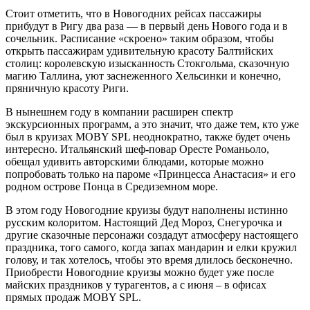
Стоит отметить, что в Новогодних рейсах пассажиры
прибудут в Ригу два раза — в первый день Нового года и в
сочельник. Расписание «скроено» таким образом, чтобы
открыть пассажирам удивительную красоту Балтийских
столиц: королевскую изысканность Стокгольма, сказочную
магию Таллина, уют заснеженного Хельсинки и конечно,
пряничную красоту Риги.
В нынешнем году в компании расширен спектр
экскурсионных программ, а это значит, что даже тем, кто уже
был в круизах MOBY SPL неоднократно, также будет очень
интересно. Итальянский шеф-повар Оресте Романьоло,
обещал удивить авторскими блюдами, которые можно
попробовать только на пароме «Принцесса Анастасия» и его
родном острове Понца в Средиземном море.
В этом году Новогодние круизы будут наполнены истинно
русским колоритом. Настоящий Дед Мороз, Снегурочка и
другие сказочные персонажи создадут атмосферу настоящего
праздника, того самого, когда запах мандарин и елки кружил
голову, и так хотелось, чтобы это время длилось бесконечно.
Приобрести Новогодние круизы можно будет уже после
майских праздников у турагентов, а с июня – в офисах
прямых продаж MOBY SPL.