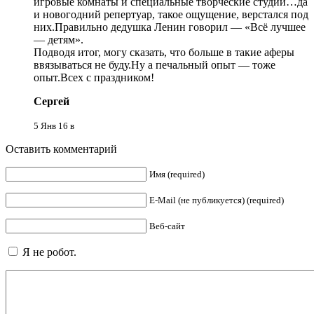
игровые комнаты и специальные творческие студии…да
и новогодний репертуар, такое ощущение, верстался под
них.Правильно дедушка Ленин говорил — «Всё лучшее
— детям».
Подводя итог, могу сказать, что больше в такие аферы
ввязываться не буду.Ну а печальный опыт — тоже
опыт.Всех с праздником!
Сергей
5 Янв 16 в
Оставить комментарий
Имя (required)
E-Mail (не публикуется) (required)
Веб-сайт
Я не робот.