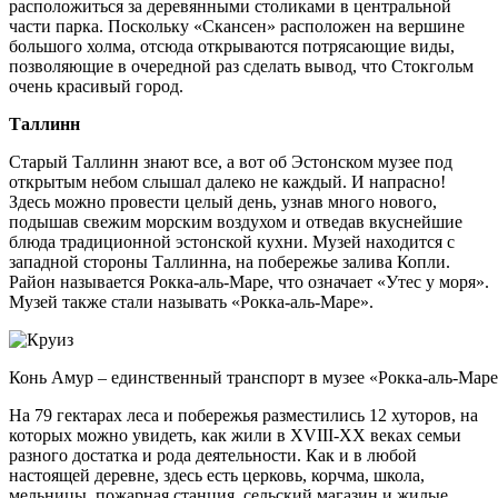
расположиться за деревянными столиками в центральной
части парка. Поскольку «Скансен» расположен на вершине
большого холма, отсюда открываются потрясающие виды,
позволяющие в очередной раз сделать вывод, что Стокгольм
очень красивый город.
Таллинн
Старый Таллинн знают все, а вот об Эстонском музее под
открытым небом слышал далеко не каждый. И напрасно!
Здесь можно провести целый день, узнав много нового,
подышав свежим морским воздухом и отведав вкуснейшие
блюда традиционной эстонской кухни. Музей находится с
западной стороны Таллинна, на побережье залива Копли.
Район называется Рокка-аль-Маре, что означает «Утес у моря».
Музей также стали называть «Рокка-аль-Маре».
Конь Амур – единственный транспорт в музее «Рокка-аль-Мар
На 79 гектарах леса и побережья разместились 12 хуторов, на
которых можно увидеть, как жили в XVIII-XX веках семьи
разного достатка и рода деятельности. Как и в любой
настоящей деревне, здесь есть церковь, корчма, школа,
мельницы, пожарная станция, сельский магазин и жилые