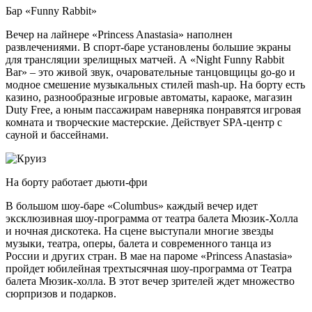
Бар «Funny Rabbit»
Вечер на лайнере «Princess Anastasia» наполнен
развлечениями. В спорт-баре установлены большие экраны
для трансляции зрелищных матчей. А «Night Funny Rabbit
Bar» – это живой звук, очаровательные танцовщицы go-go и
модное смешение музыкальных стилей mash-up. На борту есть
казино, разнообразные игровые автоматы, караоке, магазин
Duty Free, а юным пассажирам наверняка понравятся игровая
комната и творческие мастерские. Действует SPA-центр с
сауной и бассейнами.
На борту работает дьюти-фри
В большом шоу-баре «Columbus» каждый вечер идет
эксклюзивная шоу-программа от театра балета Мюзик-Холла
и ночная дискотека. На сцене выступали многие звезды
музыки, театра, оперы, балета и современного танца из
России и других стран. В мае на пароме «Princess Anastasia»
пройдет юбилейная трехтысячная шоу-программа от Театра
балета Мюзик-холла. В этот вечер зрителей ждет множество
сюрпризов и подарков.