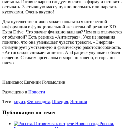
сметаны. Готовое варево следует вылить в форму и оставить
остывать. Застывшую массу нужно поломать или нарезать
кусочками. Очень вкусно!
Для путешественников может показаться интересной
информация о функциональной жевательной резинке XD
Extra Drive. Что значит функциональная? Чем она отличается
от обычной? Есть резинка «Антистрах». Уже из названия
понятно, что она уменьшает чувство тревоги. «Энергия»
стимулирует умственную и физическую работоспособность.
«Антиголод» снижает аппетит. А «Грация» улучшает обмен
веществ. С таким арсеналом и море по колено, и горы по
плечо…
Написано:
Евгений Голомолзин
Размещено в
Новости
Теги:
круиз
,
Финляндия
,
Швеция
,
Эстония
Публикации по теме:
Россия.