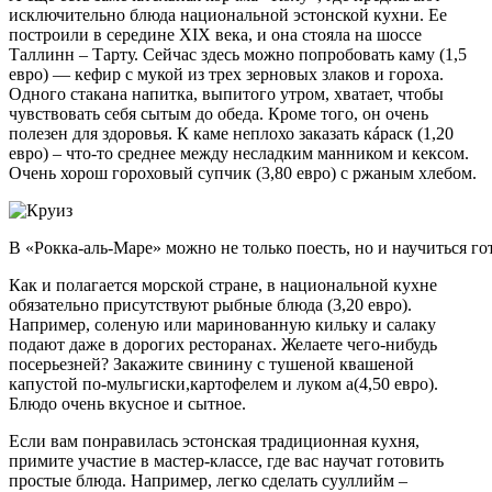
исключительно блюда национальной эстонской кухни. Ее
построили в середине XIX века, и она стояла на шоссе
Таллинн – Тарту. Сейчас здесь можно попробовать каму (1,5
евро) — кефир с мукой из трех зерновых злаков и гороха.
Одного стакана напитка, выпитого утром, хватает, чтобы
чувствовать себя сытым до обеда. Кроме того, он очень
полезен для здоровья. К каме неплохо заказать кáраск (1,20
евро) – что-то среднее между несладким манником и кексом.
Очень хорош гороховый супчик (3,80 евро) с ржаным хлебом.
В «Рокка-аль-Маре» можно не только поесть, но и научиться го
Как и полагается морской стране, в национальной кухне
обязательно присутствуют рыбные блюда (3,20 евро).
Например, соленую или маринованную кильку и салаку
подают даже в дорогих ресторанах. Желаете чего-нибудь
посерьезней? Закажите свинину с тушеной квашеной
капустой по-мульгиски,картофелем и луком а(4,50 евро).
Блюдо очень вкусное и сытное.
Если вам понравилась эстонская традиционная кухня,
примите участие в мастер-классе, где вас научат готовить
простые блюда. Например, легко сделать сууллийм –