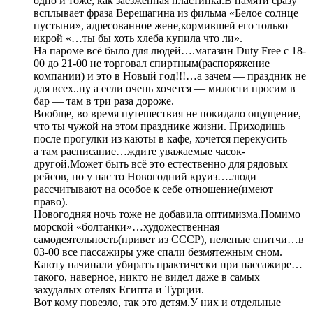
одно и тоже, как заезженная пластинка.В памяти сразу
всплывает фраза Верещагина из фильма «Белое солнце
пустыни», адресованное жене,кормившей его только
икрой «…ты бы хоть хлеба купила что ли».
На пароме всё было для людей….магазин Duty Free с 18-
00 до 21-00 не торговал спиртным(распоряжение
компании) и это в Новый год!!!…а зачем — праздник не
для всех..ну а если очень хочется — милости просим в
бар — там в три раза дороже.
Вообще, во время путешествия не покидало ощущение,
что ты чужой на этом празднике жизни. Приходишь
после прогулки из каюты в кафе, хочется перекусить —
а там расписание…ждите уважаемые часок-
другой.Может быть всё это естественно для рядовых
рейсов, но у нас то Новогодний круиз….люди
рассчитывают на особое к себе отношение(имеют
право).
Новогодняя ночь тоже не добавила оптимизма.Помимо
морской «болтанки»…художественная
самодеятельность(привет из СССР), нелепые спитчи…в
03-00 все пассажиры уже спали безмятежным сном.
Каюту начинали убирать практически при пассажире…
такого, наверное, никто не видел даже в самых
захудалых отелях Египта и Турции.
Вот кому повезло, так это детям.У них и отдельные