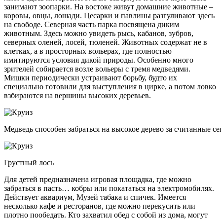
занимают зоопарки. На востоке живут домашние животные –
коровы, овцы, лошади. Цесарки и павлины разгуливают здесь
на свободе. Северная часть парка посвящена диким
животным. Здесь можно увидеть рысь, кабанов, зубров,
северных оленей, лосей, тюленей. Животных содержат не в
клетках, а в просторных вольерах, где полностью
имитируются условия дикой природы. Особенно много
зрителей собирается возле вольеры с тремя медведями.
Мишки периодически устраивают борьбу, будто их
специально готовили для выступления в цирке, а потом ловко
взбираются на вершины высоких деревьев.
Медведь способен забраться на высокое дерево за считанные с
Грустный лось
Для детей предназначена игровая площадка, где можно
забраться в пасть… кобры или покататься на электромобилях.
Действует аквариум, Музей табака и спичек. Имеется
несколько кафе и ресторанов, где можно перекусить или
плотно пообедать. Кто захватил обед с собой из дома, могут