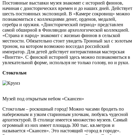
Постоянные выставки музея знакомят с историей финнов,
начиная с доисторических времен и до наших дней. Действует
шесть постоянных экспозиций. В «Камере сокровищ» можно
познакомиться с коллекциями денег, орденов, медалей,
серебра и оружия. «Доисторический период» представлен
самой обширной в Финляндии археологической коллекцией.
«Страна и народ» знакомит с жизнью финнов в сельской
местности. Обязательно стоит увидеть Тронный зал с золотым
троном, на котором возможно восседал российский
император. Для детей действует интерактивная мастерская
«Винтти». С финской историей здесь можно познакомиться в
увлекательной форме, используя не только голову, но и руки.
Стокгольм
Музей под открытым небом «Скансен»
Стокгольм – роскошный город! Можно часами бродить по
набережным и узким старинным улочкам, любуясь чудесной
архитектурой. В столице имеется множество музеев. Самый
огромный из них имеет площадь 300 тыс. кв.метров и
называется «Скансен». Это настоящий «город в городе».