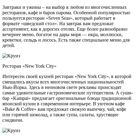
Завтраки и ужины – на выбор в любом из многочисленных
ресторанов, кафе и баров парома. Особенной популярностью
пользуется ресторан «Seven Seas», который работает в
формате «шведский стол». На завтрак вам предложат
ассортимент, как в дорогих отелях. Еще более разнообразно
вечернее меню, богатое на дары моря — икра, моллюски,
креветки, сельдь и лосось. Есть также специальное меню для
детей.
Ресторан «New York City»
Интересен своей кухней ресторан «New York City», в которой
смешались вкусы всех многочисленных национальностей
Нью-Йорка. Здесь в неоновом свете рекламы происходят
самые удивительные гастрономические путешествия. А суши-
бар «Kampai» предлагает оригинальные блюда традиционной
японской кухни в современном интерьере. В уютном кафе
«Bake & Coffee» вам предложат свежую выпечку, чай, кофе
или горячий шоколад, а также супы, салаты, хрустящие
сэндвичи.