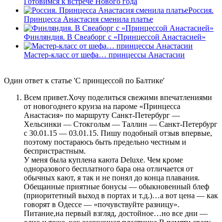
Готовимся к встрече Нового года
Россия.
Принцесса Анастасия сменила платье
Финляндия. В Свеаборг с «Принцессой Анастасией»
Мастер-класс от шефа… принцессы Анастасии
Один ответ к статье 'С принцессой по Балтике'
Всем привет.Хочу поделиться свежими впечатлениями
от новогоднего круиза на пароме «Принцесса
Анастасия» по маршруту Санкт-Петербург —
Хельсинки — Стокгольм — Таллин — Санкт-Петербург
с 30.01.15 — 03.01.15. Пишу подобный отзыв впервые,
поэтому постараюсь быть предельно честным и
беспристрастным.
У меня была куплена каюта Deluxe. Чем кроме
одноразового бесплатного бара она отличается от
обычных кают, я так и не понял до конца плавания.
Обещанные приятные бонусы — обыкновенный блеф
(приоритетный выход в портах и т.д.)…а вот цена — как
говорят в Одессе — «почувствуйте разницу».
Питание,на первый взгляд, достойное…но все дни —