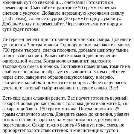
холодный суп со свеклой и… снетками! Готовится он
элементарно. Смешайте и разотрите 50 грамм сушеных
снетков с уксусом. Добавьте нарезанную кусочками свеклу
(150 грамм), соленые огурцы (50 грамм) и одну луковицу.
Добавьте воду и перемешайте. Через десять минут порция
супа будет готова!
Интересен рецепт приготовления эстонского сыйра. Доведите
до кипения 3 литра молока. Одновременно выложите в миску
750 грамм творога, слегка посолите, добавьте шепотку тмина
и пять взбитых яиц. Размешайте ложкой для получения
однородной массы. Когда молоко закипит, выложите
творожную смесь в молоко. Постоянно помешивая, томите на
слабом огне, пока не образуется сыворотка. Затем слейте ее
через сито, заверните образовавшуюся массу в марлю,
скатайте в колобок и поместите под пресс. Через пару часов
достаньте готовый сыйр из марли и натрите солью. Все!
Есть еще один сладкий рецепт. Вас научат готовить вареный
сахар! В большую кастрюлю с толстым дном выложите 0,5 кг
сахара и добавьте 150 грамм молока. Потом положите 25
грамм сливочного масла. Доведите смесь до кипения, убавьте
огонь и оставьте вариться на медленном огне, регулярно
перемешивая. Сахар нужно варить 45 минут, пока смесь не
приобретет золотистый оттенок и консистенцию густой