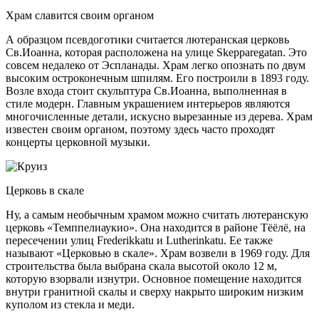
Храм славится своим органом
А образцом псевдоготики считается лютеранская церковь
Св.Иоанна, которая расположена на улице Skepparegatan. Это
совсем недалеко от Эспланады. Храм легко опознать по двум
высоким остроконечным шпилям. Его построили в 1893 году.
Возле входа стоит скульптура Св.Иоанна, выполненная в
стиле модерн. Главным украшением интерьеров являются
многочисленные детали, искусно вырезанные из дерева. Храм
известен своим органом, поэтому здесь часто проходят
концерты церковной музыки.
Церковь в скале
Ну, а самым необычным храмом можно считать лютеранскую
церковь «Темппелиаукио». Она находится в районе Тёёлё, на
пересечении улиц Frederikkatu и Lutherinkatu. Ее также
называют «Церковью в скале». Храм возвели в 1969 году. Для
строительства была выбрана скала высотой около 12 м,
которую взорвали изнутри. Основное помещение находится
внутри гранитной скалы и сверху накрыто широким низким
куполом из стекла и меди.