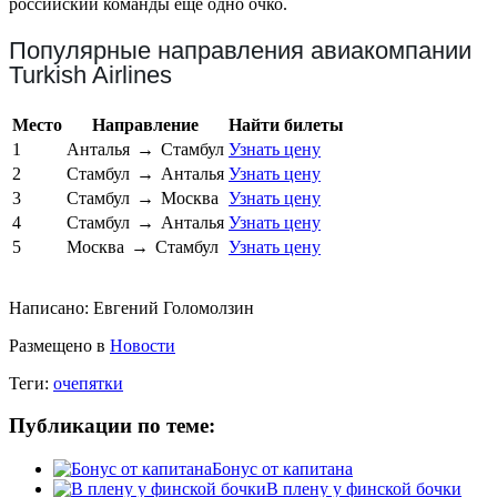
российский команды еще одно очко.
Популярные направления авиакомпании
Turkish Airlines
Место
Направление
Найти билеты
1
Анталья
→
Стамбул
Узнать цену
2
Стамбул
→
Анталья
Узнать цену
3
Стамбул
→
Москва
Узнать цену
4
Стамбул
→
Анталья
Узнать цену
5
Москва
→
Стамбул
Узнать цену
Написано:
Евгений Голомолзин
Размещено в
Новости
Теги:
очепятки
Публикации по теме:
Бонус от капитана
В плену у финской бочки