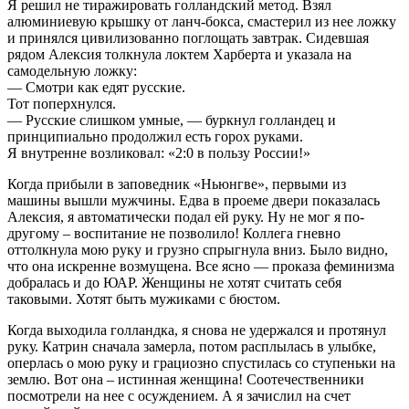
Я решил не тиражировать голландский метод. Взял
алюминиевую крышку от ланч-бокса, смастерил из нее ложку
и принялся цивилизованно поглощать завтрак. Сидевшая
рядом Алексия толкнула локтем Харберта и указала на
самодельную ложку:
— Смотри как едят русские.
Тот поперхнулся.
— Русские слишком умные, — буркнул голландец и
принципиально продолжил есть горох руками.
Я внутренне возликовал: «2:0 в пользу России!»
Когда прибыли в заповедник «Ньюнгве», первыми из
машины вышли мужчины. Едва в проеме двери показалась
Алексия, я автоматически подал ей руку. Ну не мог я по-
другому – воспитание не позволило! Коллега гневно
оттолкнула мою руку и грузно спрыгнула вниз. Было видно,
что она искренне возмущена. Все ясно — проказа феминизма
добралась и до ЮАР. Женщины не хотят считать себя
таковыми. Хотят быть мужиками с бюстом.
Когда выходила голландка, я снова не удержался и протянул
руку. Катрин сначала замерла, потом расплылась в улыбке,
оперлась о мою руку и грациозно спустилась со ступеньки на
землю. Вот она – истинная женщина! Соотечественники
посмотрели на нее с осуждением. А я зачислил на счет