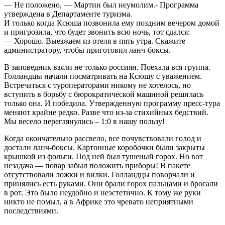
— Не положено, — Мартин был неумолим.- Программа
утверждена в Департаменте туризма.
И только когда Ксюша позвонила ему поздним вечером домой
и пригрозила, что будет звонить всю ночь, тот сдался:
— Хорошо. Выезжаем из отеля в пять утра. Скажите
администратору, чтобы приготовил ланч-боксы.
В заповедник взяли не только россиян. Поехала вся группа.
Голландцы начали посматривать на Ксюшу с уважением.
Встречаться с туроператорами никому не хотелось, но
вступить в борьбу с бюрократической машиной решилась
только она. И победила. Утвержденную программу пресс-тура
меняют крайне редко. Разве что из-за стихийных бедствий.
Мы весело переглянулись – 1:0 в нашу пользу!
Когда окончательно рассвело, все почувствовали голод и
достали ланч-боксы. Картонные коробочки были закрыты
крышкой из фольги. Под ней был тушеный горох. Но вот
незадача — повар забыл положить приборы! В пакете
отсутствовали ложки и вилки. Голландцы поворчали и
принялись есть руками. Они брали горох пальцами и бросали
в рот. Это было неудобно и неэстетично. К тому же руки
никто не помыл, а в Африке это чревато неприятными
последствиями.