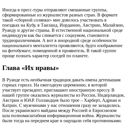
Иногда в пресс-туры отправляют смешанные группы,
сформированные из журналистов разных стран. В формате
такой «сборной солянки» мне довелось участвовать в
поездках на Кубу, в Таиланд, Иорданию, Австрию, Малайзию,
Руанду и другие страны. В естественной национальной среде
индивидуум как бы сливается с социумом, становится
трудноразличимым. А вот в инородной среде особенности
национального менталитета проявляются, будто изображение
на фотобумаге, помещенной в проявитель. В такой группе
проще познать характер соседей по планете.
Глава «Их нравы»
В Руанде есть необычная традиция давать имена детенышам
горных горилл. На ежегодную церемонию, в которой
участвует президент, приглашают иностранную прессу. В
нашей группе оказались журналисты из России, Нидерландов,
Австрии и ЮАР. Голландцев было трое – Харберт, Адриан и
Катрин. С мужчинами у нас отношения сразу не заладились.
После украинского майдана между Россией и Евросоюзом
шла полномасштабная информационная война. Журналисты
были тогда на переднем крае и ощущали себя противниками.