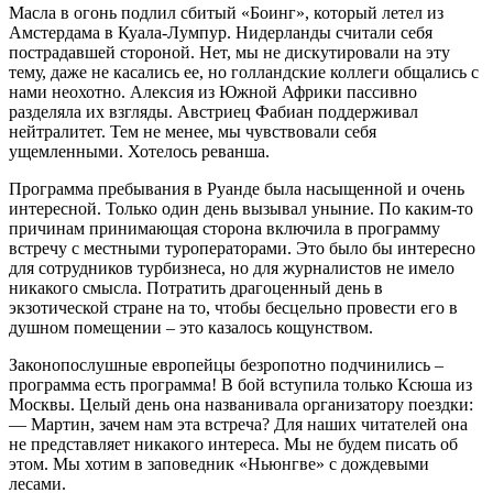
Масла в огонь подлил сбитый «Боинг», который летел из
Амстердама в Куала-Лумпур. Нидерланды считали себя
пострадавшей стороной. Нет, мы не дискутировали на эту
тему, даже не касались ее, но голландские коллеги общались с
нами неохотно. Алексия из Южной Африки пассивно
разделяла их взгляды. Австриец Фабиан поддерживал
нейтралитет. Тем не менее, мы чувствовали себя
ущемленными. Хотелось реванша.
Программа пребывания в Руанде была насыщенной и очень
интересной. Только один день вызывал уныние. По каким-то
причинам принимающая сторона включила в программу
встречу с местными туроператорами. Это было бы интересно
для сотрудников турбизнеса, но для журналистов не имело
никакого смысла. Потратить драгоценный день в
экзотической стране на то, чтобы бесцельно провести его в
душном помещении – это казалось кощунством.
Законопослушные европейцы безропотно подчинились –
программа есть программа! В бой вступила только Ксюша из
Москвы. Целый день она названивала организатору поездки:
— Мартин, зачем нам эта встреча? Для наших читателей она
не представляет никакого интереса. Мы не будем писать об
этом. Мы хотим в заповедник «Ньюнгве» с дождевыми
лесами.