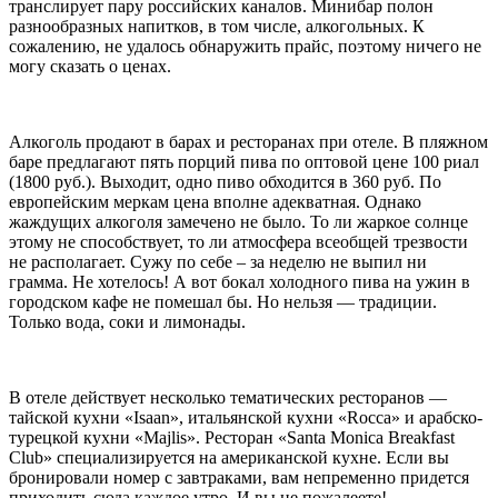
транслирует пару российских каналов. Минибар полон
разнообразных напитков, в том числе, алкогольных. К
сожалению, не удалось обнаружить прайс, поэтому ничего не
могу сказать о ценах.
Алкоголь продают в барах и ресторанах при отеле. В пляжном
баре предлагают пять порций пива по оптовой цене 100 риал
(1800 руб.). Выходит, одно пиво обходится в 360 руб. По
европейским меркам цена вполне адекватная. Однако
жаждущих алкоголя замечено не было. То ли жаркое солнце
этому не способствует, то ли атмосфера всеобщей трезвости
не располагает. Сужу по себе – за неделю не выпил ни
грамма. Не хотелось! А вот бокал холодного пива на ужин в
городском кафе не помешал бы. Но нельзя — традиции.
Только вода, соки и лимонады.
В отеле действует несколько тематических ресторанов —
тайской кухни «Isaan», итальянской кухни «Rocca» и арабско-
турецкой кухни «Majlis». Ресторан «Santa Monica Breakfast
Club» специализируется на американской кухне. Если вы
бронировали номер с завтраками, вам непременно придется
приходить сюда каждое утро. И вы не пожалеете!