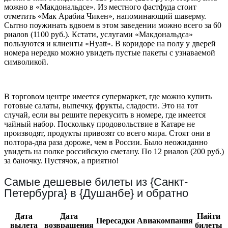
можно в «Макдональдсе». Из местного фастфуда стоит
отметить «Мак Арабиа Чикен», напоминающий шаверму.
Сытно поужинать вдвоем в этом заведении можно всего за 60
риалов (1100 руб.). Кстати, услугами «Макдональдса»
пользуются и клиенты «Hyatt». В коридоре на полу у дверей
номера нередко можно увидеть пустые пакеты с узнаваемой
символикой.
В торговом центре имеется супермаркет, где можно купить
готовые салаты, выпечку, фрукты, сладости. Это на тот
случай, если вы решите перекусить в номере, где имеется
чайный набор. Поскольку продовольствие в Катаре не
производят, продукты привозят со всего мира. Стоят они в
полтора-два раза дороже, чем в России. Было неожиданно
увидеть на полке российскую сметану. По 12 риалов (200 руб.)
за баночку. Пустячок, а приятно!
Самые дешевые билеты из {Санкт-
Петербурга} в {Душанбе} и обратно
Дата
Дата
Найти
Пересадки
Авиакомпания
вылета
возвращения
билеты