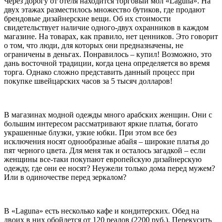
Через дорогу от отеля находится торговый мол «Laguna». На
двух этажах разместилось множество бутиков, где продают
брендовые дизайнерские вещи. Об их стоимости
свидетельствует наличие одного-двух охранников в каждом
магазине. На товарах, как правило, нет ценников. Это говорит
о том, что люди, для которых они предназначены, не
ограничены в деньгах. Понравилось – купил! Возможно, это
дань восточной традиции, когда цена определяется во время
торга. Однако сложно представить данный процесс при
покупке швейцарских часов за 5 тысяч долларов!
В магазинах модной одежды много арабских женщин. Они с
большим интересом рассматривают яркие платья, богато
украшенные блузки, узкие юбки. При этом все без
исключения носят однообразные абайя – широкие платья до
пят черного цвета. Для меня так и осталось загадкой – если
женщины все-таки покупают европейскую дизайнерскую
одежду, где они ее носят? Неужели только дома перед мужем?
Или в одиночестве перед зеркалом?
В «Laguna» есть несколько кафе и кондитерских. Обед на
двоих в них обойдется от 120 реалов (2200 руб.). Перекусить