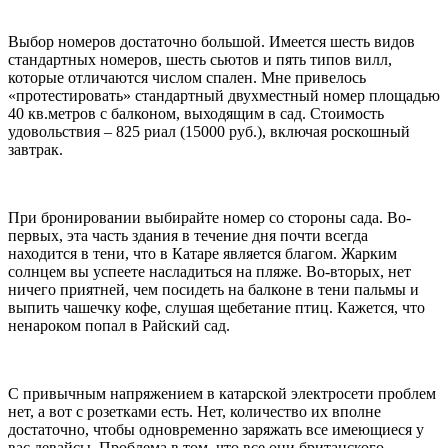
Выбор номеров достаточно большой. Имеется шесть видов
стандартных номеров, шесть сьютов и пять типов вилл,
которые отличаются числом спален. Мне привелось
«протестировать» стандартный двухместный номер площадью
40 кв.метров с балконом, выходящим в сад. Стоимость
удовольствия – 825 риал (15000 руб.), включая роскошный
завтрак.
При бронировании выбирайте номер со стороны сада. Во-
первых, эта часть здания в течение дня почти всегда
находится в тени, что в Катаре является благом. Жарким
солнцем вы успеете насладиться на пляже. Во-вторых, нет
ничего приятней, чем посидеть на балконе в тени пальмы и
выпить чашечку кофе, слушая щебетание птиц. Кажется, что
ненароком попал в Райский сад.
С привычным напряжением в катарской электросети проблем
нет, а вот с розетками есть. Нет, количество их вполне
достаточно, чтобы одновременно заряжать все имеющиеся у
вас девайсы. Проблема в том, что все они британского