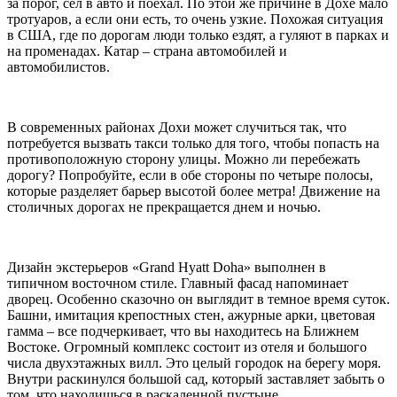
за порог, сел в авто и поехал. По этой же причине в Дохе мало
тротуаров, а если они есть, то очень узкие. Похожая ситуация
в США, где по дорогам люди только ездят, а гуляют в парках и
на променадах. Катар – страна автомобилей и
автомобилистов.
В современных районах Дохи может случиться так, что
потребуется вызвать такси только для того, чтобы попасть на
противоположную сторону улицы. Можно ли перебежать
дорогу? Попробуйте, если в обе стороны по четыре полосы,
которые разделяет барьер высотой более метра! Движение на
столичных дорогах не прекращается днем и ночью.
Дизайн экстерьеров «Grand Hyatt Doha» выполнен в
типичном восточном стиле. Главный фасад напоминает
дворец. Особенно сказочно он выглядит в темное время суток.
Башни, имитация крепостных стен, ажурные арки, цветовая
гамма – все подчеркивает, что вы находитесь на Ближнем
Востоке. Огромный комплекс состоит из отеля и большого
числа двухэтажных вилл. Это целый городок на берегу моря.
Внутри раскинулся большой сад, который заставляет забыть о
том, что находишься в раскаленной пустыне.