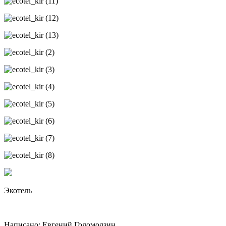
Экотель
Написано:
Евгений Голомолзин