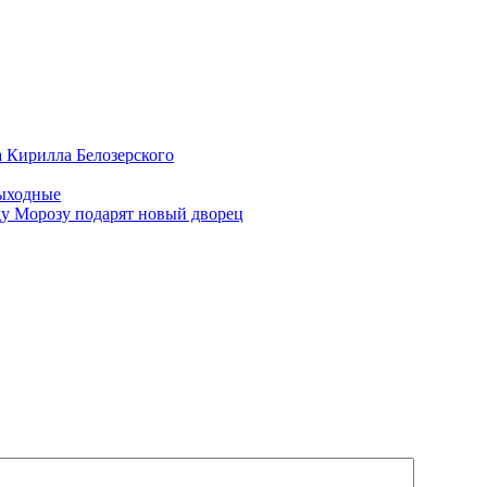
а Кирилла Белозерского
выходные
ду Морозу подарят новый дворец