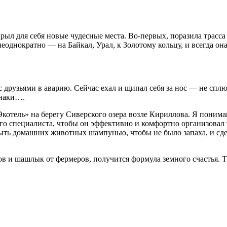
л для себя новые чудесные места. Во-первых, поразила трасса 
еоднократно — на Байкал, Урал, к Золотому кольцу, и всегда он
с друзьями в аварию. Сейчас ехал и щипал себя за нос — не спл
знаки….
Экотель» на берегу Сиверского озера возле Кириллова. Я пони
го специалиста, чтобы он эффективно и комфортно организовал
ть домашних животных шампунью, чтобы не было запаха, и сде
ов и шашлык от фермеров, получится формула земного счастья. 