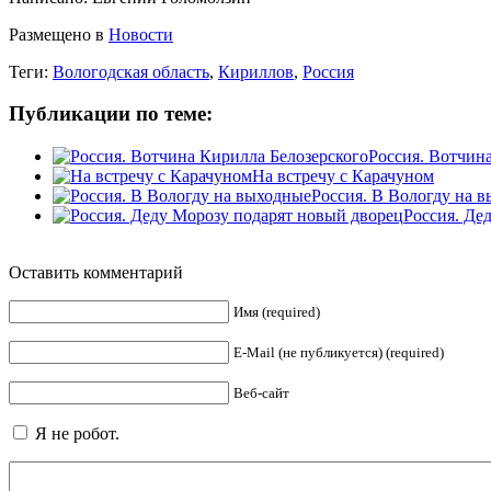
Размещено в
Новости
Теги:
Вологодская область
,
Кириллов
,
Россия
Публикации по теме:
Россия. Вотчин
На встречу с Карачуном
Россия. В Вологду на 
Россия. Де
Оставить комментарий
Имя (required)
E-Mail (не публикуется) (required)
Веб-сайт
Я не робот.