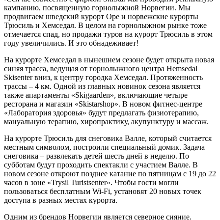
кампанию, посвященную горнолыжной Норвегии. Мы
продвигаем шведский курорт Оре и норвежские курорты
Трюсиль и Хемседал. В целом на горнолыжном рынке тоже
отмечается спад, но продажи туров на курорт Трюсиль в этом
году увеличились. И это обнадеживает!
На курорте Хемседал в нынешнем сезоне будет открыта новая
синяя трасса, ведущая от горнолыжного центра Hemsedal
Skisenter вниз, к центру городка Хемседал. Протяженность
трассы – 4 км. Одной из главных новинок сезона является
также апартаменты «Skigaarden», включающие четыре
ресторана и магазин «Skistarshop». В новом фитнес-центре
«Лаборатория здоровья» будут предлагать физиотерапию,
мануальную терапию, хиропрактику, акупунктуру и массаж.
На курорте Трюсиль для снеговика Валле, который считается
местным символом, построили специальный домик. Задача
снеговика – развлекать детей шесть дней в неделю. По
субботам будут проходить спектакли с участием Валле. В
новом сезоне откроют позднее катание по пятницам с 19 до 22
часов в зоне «Trysil Turistsenter». Чтобы гости могли
пользоваться бесплатным Wi-Fi, установят 20 новых точек
доступа в разных местах курорта.
Одним из брендов Норвегии является северное сияние.