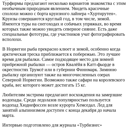
Турфирмы предлагают несколько вариантов знакомства с этим
необычным природным явлением. Увидеть красочные
сполохи можно с борта круизного лайнера «Хуртирутен».
Круизы совершаются круглый год, в том числе, зимой.
Имеются туры на снегоходах и собачьих упряжках, во время
которых также можно увидеть северное сияние. Есть даже
специальные фототуры, где участников учат фотографировать
всполохи.
В Норвегии рыба прекрасно клюет и зимой, особенно когда
арктическая треска приближается к побережью. Это лучшее
время для рыбалки. Самое подходящее место для зимней
прибрежной рыбалки — остров Квалёйя в Катт-фьорде в
окрестностях Трумсё или в губернии Финнмарк. Зимнюю
рыбалку организуют также на многочисленных озерах
Северной Норвегии. Возможно также сафари на королевского
краба, вес которого может достигать 15 кг.
Любителям экстрима предлагают восхождения на замерзшие
водопады. Среди ледолазов популярностью пользуется
водопад Хюднефоссен возле курорта Хемседал. Лед для
занятий альпинизмом доступен с конца декабря до начала
марта.
Интервью подготовлено для журнала «Турбизнес»