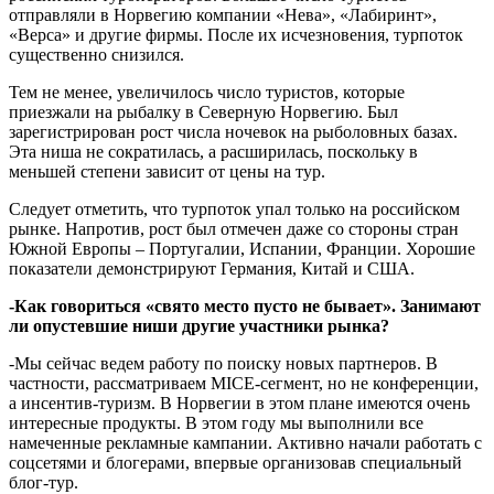
отправляли в Норвегию компании «Нева», «Лабиринт»,
«Верса» и другие фирмы. После их исчезновения, турпоток
существенно снизился.
Тем не менее, увеличилось число туристов, которые
приезжали на рыбалку в Северную Норвегию. Был
зарегистрирован рост числа ночевок на рыболовных базах.
Эта ниша не сократилась, а расширилась, поскольку в
меньшей степени зависит от цены на тур.
Следует отметить, что турпоток упал только на российском
рынке. Напротив, рост был отмечен даже со стороны стран
Южной Европы – Португалии, Испании, Франции. Хорошие
показатели демонстрируют Германия, Китай и США.
-Как говориться «свято место пусто не бывает». Занимают
ли опустевшие ниши другие участники рынка?
-Мы сейчас ведем работу по поиску новых партнеров. В
частности, рассматриваем MICE-сегмент, но не конференции,
а инсентив-туризм. В Норвегии в этом плане имеются очень
интересные продукты. В этом году мы выполнили все
намеченные рекламные кампании. Активно начали работать с
соцсетями и блогерами, впервые организовав специальный
блог-тур.