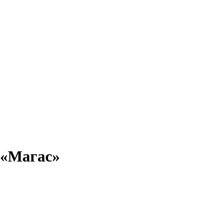
 «
Магас
»