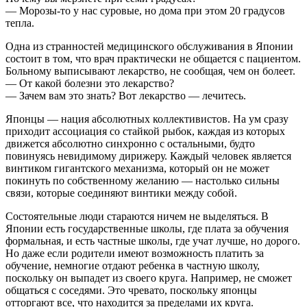
— Морозы-то у нас суровые, но дома при этом 20 градусов
тепла.
Одна из странностей медицинского обслуживания в Японии
состоит в том, что врач практически не общается с пациентом.
Больному выписывают лекарство, не сообщая, чем он болеет.
— От какой болезни это лекарство?
— Зачем вам это знать? Вот лекарство — лечитесь.
Японцы — нация абсолютных коллективистов. На ум сразу
приходит ассоциация со стайкой рыбок, каждая из которых
движется абсолютно синхронно с остальными, будто
повинуясь невидимому дирижеру. Каждый человек является
винтиком гигантского механизма, который он не может
покинуть по собственному желанию — настолько сильны
связи, которые соединяют винтики между собой.
Состоятельные люди стараются ничем не выделяться. В
Японии есть государственные школы, где плата за обучения
формальная, и есть частные школы, где учат лучше, но дорого.
Но даже если родители имеют возможность платить за
обучение, немногие отдают ребенка в частную школу,
поскольку он выпадет из своего круга. Например, не сможет
общаться с соседями. Это чревато, поскольку японцы
отторгают все, что находится за пределами их круга.