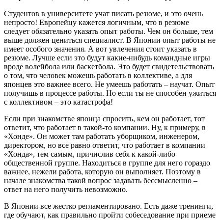
Студентов в университете учат писать резюме, и это очень
непросто! Европейцу кажется логичным, что в резюме
следует обязательно указать опыт работы. Чем он больше, тем
выше должен цениться специалист. В Японии опыт работы не
имеет особого значения. А вот увлечения стоит указать в
резюме. Лучше если это будут какие-нибудь командные игры
вроде волейбола или баскетбола. Это будет свидетельствовать
о том, что человек можешь работать в коллективе, а для
японцев это важнее всего. Не умеешь работать – научат. Опыт
получишь в процессе работы. Но если ты не способен ужиться
с коллективом – это катастрофа!
Если при знакомстве японца спросить, кем он работает, тот
ответит, что работает в такой-то компании. Ну, к примеру, в
«Хонде». Он может там работать уборщиком, инженером,
директором, но все равно ответит, что работает в компании
«Хонда», тем самым, причислив себя к какой-либо
общественной группе. Находиться в группе для него гораздо
важнее, нежели работа, которую он выполняет. Поэтому в
начале знакомства такой вопрос задавать бессмысленно –
ответ на него получить невозможно.
В Японии все жестко регламентировано. Есть даже тренинги,
где обучают, как правильно пройти собеседование при приеме