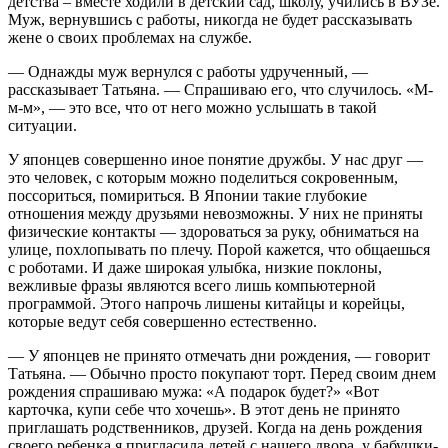
детства – вместе ходили в детский сад, школу, учились в ВУЗе.
Муж, вернувшись с работы, никогда не будет рассказывать
жене о своих проблемах на службе.
— Однажды муж вернулся с работы удрученный, —
рассказывает Татьяна. — Спрашиваю его, что случилось. «М-
м-м», — это все, что от него можно услышать в такой
ситуации.
У японцев совершенно иное понятие дружбы. У нас друг —
это человек, с которым можно поделиться сокровенным,
поссориться, помириться. В Японии такие глубокие
отношения между друзьями невозможны. У них не приняты
физические контакты — здороваться за руку, обниматься на
улице, похлопывать по плечу. Порой кажется, что общаешься
с роботами. И даже широкая улыбка, низкие поклоны,
вежливые фразы являются всего лишь компьютерной
программой. Этого напрочь лишены китайцы и корейцы,
которые ведут себя совершенно естественно.
— У японцев не принято отмечать дни рождения, — говорит
Татьяна. — Обычно просто покупают торт. Перед своим днем
рождения спрашиваю мужа: «А подарок будет?» «Вот
карточка, купи себе что хочешь». В этот день не принято
приглашать родственников, друзей. Когда на день рождения
своего ребенка я пригласила детей с нашего двора, у бабушки-