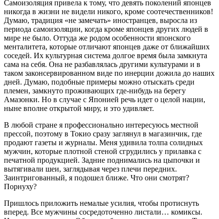
Самоизоляция привела к тому, что девять поколений японцев
никогда в жизни не видели никого, кроме соотечественников!
Думаю, традиция «не замечать» иностранцев, выросла из
периода самоизоляции, когда кроме японцев других людей в
мире не было. Оттуда же родом особенности японского
менталитета, которые отличают японцев даже от ближайших
соседей. Их культурная система долгое время была замкнута
сама на себя. Она не разбавлялась другими культурами и в
таком законсервированном виде по инерции дожила до наших
дней. Думаю, подобные примеры можно отыскать среди
племен, замкнуто проживающих где-нибудь на берегу
Амазонки. Но в случае с Японией речь идет о целой нации,
ныне вполне открытой миру, и это удивляет.
В любой стране я профессионально интересуюсь местной
прессой, поэтому в Токио сразу заглянул в магазинчик, где
продают газеты и журналы. Меня удивила толпа солидных
мужчин, которые плотной стеной сгрудились у прилавка с
печатной продукцией. Задние поднимались на цыпочки и
вытягивали шеи, заглядывая через плечи передних.
Заинтригованный, я подошел ближе. Что они смотрят?
Порнуху?
Пришлось приложить немалые усилия, чтобы протиснуть
вперед. Все мужчины сосредоточенно листали… комиксы.