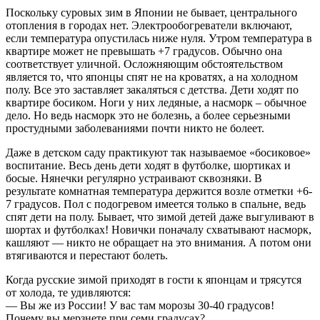
Поскольку суровых зим в Японии не бывает, центрального
отопления в городах нет. Электрообогреватели включают,
если температура опустилась ниже нуля. Утром температура в
квартире может не превышать +7 градусов. Обычно она
соответствует уличной. Осложняющим обстоятельством
является то, что японцы спят не на кроватях, а на холодном
полу. Все это заставляет закаляться с детства. Дети ходят по
квартире босиком. Ноги у них ледяные, а насморк – обычное
дело. Но ведь насморк это не болезнь, а более серьезными
простудными заболеваниями почти никто не болеет.
Даже в детском саду практикуют так называемое «босиковое»
воспитание. Весь день дети ходят в футболке, шортиках и
босые. Нянечки регулярно устраивают сквозняки. В
результате комнатная температура держится возле отметки +6-
7 градусов. Пол с подогревом имеется только в спальне, ведь
спят дети на полу. Бывает, что зимой детей даже выгуливают в
шортах и футболках! Новички поначалу схватывают насморк,
кашляют — никто не обращает на это внимания. А потом они
втягиваются и перестают болеть.
Когда русские зимой приходят в гости к японцам и трясутся
от холода, те удивляются:
— Вы же из России! У вас там морозы 30-40 градусов!
Почему вы мерзнете при семи градусах?