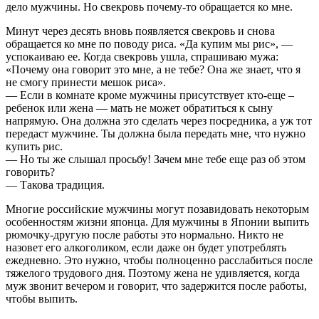
дело мужчины. Но свекровь почему-то обращается ко мне.
Минут через десять вновь появляется свекровь и снова
обращается ко мне по поводу риса. «Да купим мы рис», —
успокаиваю ее. Когда свекровь ушла, спрашиваю мужа:
«Почему она говорит это мне, а не тебе? Она же знает, что я
не смогу принести мешок риса».
— Если в комнате кроме мужчины присутствует кто-еще –
ребенок или жена — мать не может обратиться к сыну
напрямую. Она должна это сделать через посредника, а уж тот
передаст мужчине. Ты должна была передать мне, что нужно
купить рис.
— Но ты же слышал просьбу! Зачем мне тебе еще раз об этом
говорить?
— Такова традиция.
Многие российские мужчины могут позавидовать некоторым
особенностям жизни японца. Для мужчины в Японии выпить
рюмочку-другую после работы это нормально. Никто не
назовет его алкоголиком, если даже он будет употреблять
ежедневно. Это нужно, чтобы полноценно расслабиться после
тяжелого трудового дня. Поэтому жена не удивляется, когда
муж звонит вечером и говорит, что задержится после работы,
чтобы выпить.