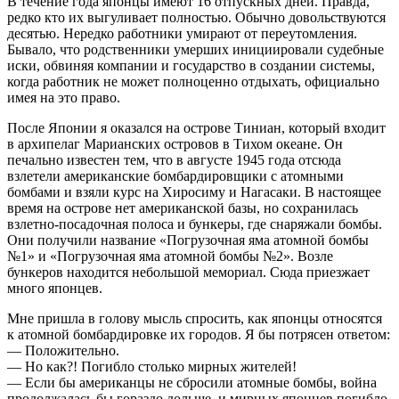
В течение года японцы имеют 16 отпускных дней. Правда,
редко кто их выгуливает полностью. Обычно довольствуются
десятью. Нередко работники умирают от переутомления.
Бывало, что родственники умерших инициировали судебные
иски, обвиняя компании и государство в создании системы,
когда работник не может полноценно отдыхать, официально
имея на это право.
После Японии я оказался на острове Тиниан, который входит
в архипелаг Марианских островов в Тихом океане. Он
печально известен тем, что в августе 1945 года отсюда
взлетели американские бомбардировщики с атомными
бомбами и взяли курс на Хиросиму и Нагасаки. В настоящее
время на острове нет американской базы, но сохранилась
взлетно-посадочная полоса и бункеры, где снаряжали бомбы.
Они получили название «Погрузочная яма атомной бомбы
№1» и «Погрузочная яма атомной бомбы №2». Возле
бункеров находится небольшой мемориал. Сюда приезжает
много японцев.
Мне пришла в голову мысль спросить, как японцы относятся
к атомной бомбардировке их городов. Я бы потрясен ответом:
— Положительно.
— Но как?! Погибло столько мирных жителей!
— Если бы американцы не сбросили атомные бомбы, война
продолжалась бы гораздо дольше, и мирных японцев погибло