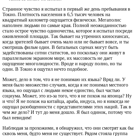
Странное чувство я испытал в первый же день пребывания в
Токио. Плотность населения в 6,5 тысяч человек на
квадратный километр ощущается физически. Мегаполис
наполнен людьми по самые края. Полной неожиданностью
стало острое чувство одиночества, которое я испытал посреди
оживленной площади. Так бывает на утренних киносеансах,
когда зрителей бывает очень мало или не бывает вовсе, и ты
смотришь фильм один. В батальных сценах могут быть
задействованы сотни статистов, но поскольку они живут в
параллельном экранном мире, их массовость не дает
ощущение многолюдности. Вроде и народу полно, но ты
один. В Токио я ощутил нечто подобное.
Может, дело в том, что я не понимаю их языка? Вряд ли. У
меня было множество случаев, когда я не понимал местного
языка, но ощущал с людьми некое единство, был частью
социума. Может, это из-за того, что я не похож на японца? Ну
и что! Я не похож на китайца, араба, индуса, но я никогда не
ощущал разобщенности с представителями этих наций. Так в
чем же дело? И тут до меня дошло. Я был одинок, потому что
был невидим!
Наблюдая за прохожими, я обнаружил, что они смотрят как бы
сквозь меня, будто меня не существует. Рядом стояла группа