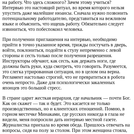
на работу. Что здесь сложного? Зачем этому учиться?
Интервью это настоящий ритуал, во время которого нельзя
упустить даже малейшие нюансы. Сначала нужно позвонить
потенциальному работодателю, представиться на вежливом
языке и объяснить, что ищешь работу. Обязательно следует
извиниться, что побеспокоил человека.
При получении приглашения на интервью, необходимо
прийти в точно указанное время, трижды постучать в дверь,
войти, поклониться, подойти к стулу непременно с левой
стороны и сесть только после получения разрешения.
Инструкторы обучают, как сесть, как держать ноги, где
должны быть руки, куда смотреть, что говорить. Разумеется,
это слегка утрированная ситуация, но в целом она верна.
Регламент настолько строгий, что не превратиться в робота
очень непросто. Даже для психологически закаленных
японцев это большой стресс.
В стране царит жесткая иерархия, где начальник — почти Бог.
Как он скажет — так и будет. Это касается не только
производственных, но и клиентских отношений. Помню, в
горном местечке Минаками, где русских никогда в глаза не
видели, меня попросили дать интервью местной газете.
Журналистка приехала во время обеда. Пришлось отвечать на
вопросы, сидя на полу за столом. При этом женщина стояла,