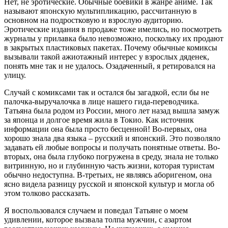
Нет, не эротические. Обычные боевики в жанре аниме. Так
называют японскую мультипликацию, рассчитанную в
основном на подростковую и взрослую аудиторию.
Эротические издания в продаже тоже имелись, но посмотреть
журналы у прилавка было невозможно, поскольку их продают
в закрытых пластиковых пакетах. Почему обычные комиксы
вызывали такой ажиотажный интерес у взрослых дяденек,
понять мне так и не удалось. Озадаченный, я ретировался на
улицу.
Случай с комиксами так и остался бы загадкой, если бы не
палочка-выручалочка в лице нашего гида-переводчика.
Татьяна была родом из России, много лет назад вышла замуж
за японца и долгое время жила в Токио. Как источник
информации она была просто бесценной! Во-первых, она
хорошо знала два языка – русский и японский. Это позволяло
задавать ей любые вопросы и получать понятные ответы. Во-
вторых, она была глубоко погружена в среду, знала не только
витринную, но и глубинную часть жизни, которая туристам
обычно недоступна. В-третьих, не являясь аборигеном, она
ясно видела разницу русской и японской культур и могла об
этом толково рассказать.
Я воспользовался случаем и поведал Татьяне о моем
удивлении, которое вызвала толпа мужчин, с азартом