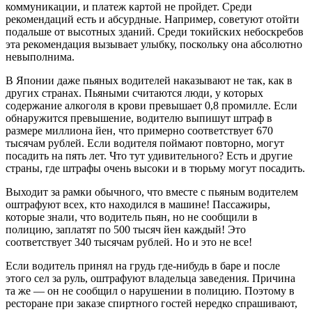
коммуникации, и платеж картой не пройдет. Среди
рекомендаций есть и абсурдные. Например, советуют отойти
подальше от высотных зданий. Среди токийских небоскребов
эта рекомендация вызывает улыбку, поскольку она абсолютно
невыполнима.
В Японии даже пьяных водителей наказывают не так, как в
других странах. Пьяными считаются люди, у которых
содержание алкоголя в крови превышает 0,8 промилле. Если
обнаружится превышение, водителю выпишут штраф в
размере миллиона йен, что примерно соответствует 670
тысячам рублей. Если водителя поймают повторно, могут
посадить на пять лет. Что тут удивительного? Есть и другие
страны, где штрафы очень высоки и в тюрьму могут посадить.
Выходит за рамки обычного, что вместе с пьяным водителем
оштрафуют всех, кто находился в машине! Пассажиры,
которые знали, что водитель пьян, но не сообщили в
полицию, заплатят по 500 тысяч йен каждый! Это
соответствует 340 тысячам рублей. Но и это не все!
Если водитель принял на грудь где-нибудь в баре и после
этого сел за руль, оштрафуют владельца заведения. Причина
та же — он не сообщил о нарушении в полицию. Поэтому в
ресторане при заказе спиртного гостей нередко спрашивают,