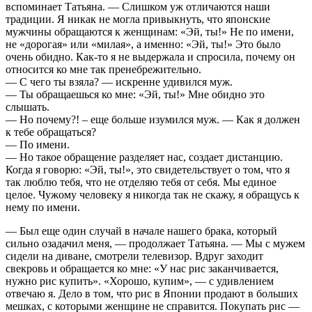
вспоминает Татьяна. — Слишком уж отличаются наши
традиции. Я никак не могла привыкнуть, что японские
мужчины обращаются к женщинам: «Эй, ты!» Не по имени,
не «дорогая» или «милая», а именно: «Эй, ты!» Это было
очень обидно. Как-то я не выдержала и спросила, почему он
относится ко мне так пренебрежительно.
— С чего ты взяла? — искренне удивился муж.
— Ты обращаешься ко мне: «Эй, ты!» Мне обидно это
слышать.
— Но почему?! – еще больше изумился муж. — Как я должен
к тебе обращаться?
— По имени.
— Но такое обращение разделяет нас, создает дистанцию.
Когда я говорю: «Эй, ты!», это свидетельствует о том, что я
так люблю тебя, что не отделяю тебя от себя. Мы единое
целое. Чужому человеку я никогда так не скажу, я обращусь к
нему по имени.
— Был еще один случай в начале нашего брака, который
сильно озадачил меня, — продолжает Татьяна. — Мы с мужем
сидели на диване, смотрели телевизор. Вдруг заходит
свекровь и обращается ко мне: «У нас рис заканчивается,
нужно рис купить». «Хорошо, купим», — с удивлением
отвечаю я. Дело в том, что рис в Японии продают в больших
мешках, с которыми женщине не справится. Покупать рис —