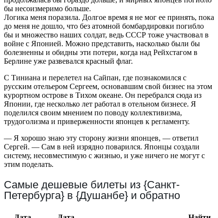
бы несоизмеримо больше.
Логика меня поразила. Долгое время я не мог ее принять, пока
до меня не дошло, что без атомной бомбардировки погибло
бы и множество наших солдат, ведь СССР тоже участвовал в
войне с Японией. Можно представить, насколько были бы
болезненны и обидны эти потери, когда над Рейхстагом в
Берлине уже развевался красный флаг.
С Тиниана и перелетел на Сайпан, где познакомился с
русским отельером Сергеем, основавшим свой бизнес на этом
курортном острове в Тихом океане. Он перебрался сюда из
Японии, где несколько лет работал в отельном бизнесе. Я
поделился своим мнением по поводу коллективизма,
трудоголизма и приверженности японцев к регламенту.
— Я хорошо знаю эту сторону жизни японцев, — ответил
Сергей. — Сам в ней изрядно поварился. Японцы создали
систему, несовместимую с жизнью, и уже ничего не могут с
этим поделать.
Самые дешевые билеты из {Санкт-
Петербурга} в {Душанбе} и обратно
Дата
Дата
Найти