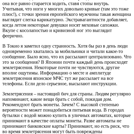
она все равно старается ходить, ставя стопы внутрь.
Учитывая, что ноги у многих довольно кривые (там это тоже
плюс!), с точки зрения европейского мужчины такая женщина
выглядит слегка карикатурно. Экстравагантности добавляет,
когда летом некоторые девушки носят меховые сапожки.
Вкупе с косолапостью и кривизной ног это выглядит
феерично.
В Токио я заметил одну странность. Хотя бы раз в день люди
одновременно хватались за мобильники и читали какое-то
сообщение. Было ясно, что их рассылают централизовано. Что
это за сообщения? В Японии почти каждый день происходят
землетрясения. Некоторые почти не чувствуются, другие
вполне ощутимы. Информацию о месте и амплитуде
землетрясения японское МЧС тут же рассылает на все
телефоны. Если дело серьезное, высылают инструкции.
Землетрясения – настоящий бич для страны. Людям регулярно
напоминают, какие вещи брать с собой, покидая дом.
Рекомендуют брать монеты. Зачем? С высокой степенью
вероятности может понадобиться питьевая вода. В городах
бутылки с водой можно купить в уличных автоматах, которые
принимают в качестве оплаты монеты. Разве автоматы не
принимают банковские карты? Принимают, но есть риск, что
во время землетрясения могут быть повреждены