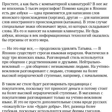
Простите, а как быть с компьютерной клавиатурой? В нее же
не впихнешь 5 тысяч иероглифов! Помимо кандзи в Японии
есть две азбуки — одна применяется для написания слов
японского происхождения (хиргана), другая — для написания
слов иностранного происхождения (катакана). В этом случае
специальные знаки обозначают звуки, из которых складывают
слова. Их-то и наносят на клавиши клавиатуры. Не будь
азбуки, японцы в век информационных технологий оказались
бы отрезаны от всего мира.
— Но это еще все, — продолжила удивлять Татьяна. — В
Японии существует строгая языковая иерархия. Фактически в
ходу три японских языка. Разговорный стиль используется
при общении с родственниками и друзьями. Нейтрально-
вежливый — для общения с незнакомыми людьми. На учтиво-
вежливом разговаривают с людьми, стоящими на более
высокой иерархической ступеньке, например, с начальником.
В таком же стиле будет разговаривать продавщица с
покупателем, поскольку тот приносит деньги и потому стоит
на более высокой иерархической ступеньке. В магазинах с
покупателями разговаривают только на учтиво-вежливом
языке. И это не просто дополнительные слова вроде русских
«пожалуйста» или «будьте добры». Нет, разница более
глубокая, поскольку используются иные формы глаголов,