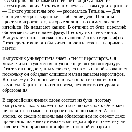
рассматривающих комиксы. Не читающих, а именно
рассматривающих. Читать в них нечего — там одни картинки.
— Ничего удивительного, — рассмеялась Татьяна. — Для
японцев смотреть картинки — обычное дело. Причина
кроется в иероглифах, которые японцы позаимствовали у
китайцев. Их называют кандзи. В отличие от букв, иероглиф
обозначает слово и даже фразу. Поэтому их очень много.
Выпускник школы должен знать около 2 тысяч иероглифов.
Этого достаточно, чтобы читать простые тексты, например,
газеты.
Выпускник университета знает 5 тысяч иероглифов. Он
может читать художественную и специальную литературу.
Эти тексты недоступны человеку со школьным образованием,
поскольку он обладает слишком малым запасом иероглифов.
Вот почему в Японии такой популярностью пользуются
комиксы. Картинки понятны всем, независимо от уровня
образования.
В европейских языках слова состоят из букв, поэтому
выпускник школы может прочитать любое слово. Он может
не понять его смысл, но прочитать точно сможет. А вот
японец со средним школьным образованием не сможет даже
прочитать, поскольку незнакомый иероглиф ни о чем ему не
говорит. Это приводит к информационной иерархии.