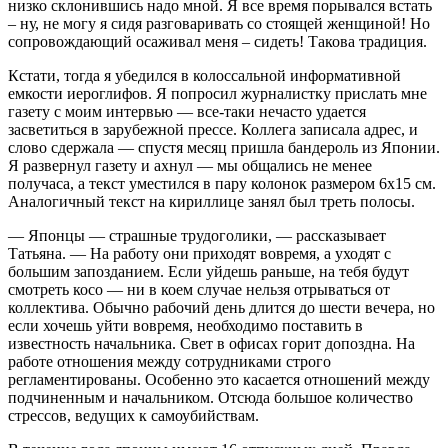
низко склонившись надо мной. Я все время порывался встать
– ну, не могу я сидя разговаривать со стоящей женщиной! Но
сопровождающий осаживал меня – сидеть! Такова традиция.
Кстати, тогда я убедился в колоссальной информативной
емкости иероглифов. Я попросил журналистку прислать мне
газету с моим интервью — все-таки нечасто удается
засветиться в зарубежной прессе. Коллега записала адрес, и
слово сдержала — спустя месяц пришла бандероль из Японии.
Я развернул газету и ахнул — мы общались не менее
получаса, а текст уместился в пару колонок размером 6х15 см.
Аналогичный текст на кириллице занял был треть полосы.
— Японцы — страшные трудоголики, — рассказывает
Татьяна. — На работу они приходят вовремя, а уходят с
большим запозданием. Если уйдешь раньше, на тебя будут
смотреть косо — ни в коем случае нельзя отрываться от
коллектива. Обычно рабочий день длится до шести вечера, но
если хочешь уйти вовремя, необходимо поставить в
известность начальника. Свет в офисах горит допоздна. На
работе отношения между сотрудниками строго
регламентированы. Особенно это касается отношений между
подчиненным и начальником. Отсюда большое количество
стрессов, ведущих к самоубийствам.