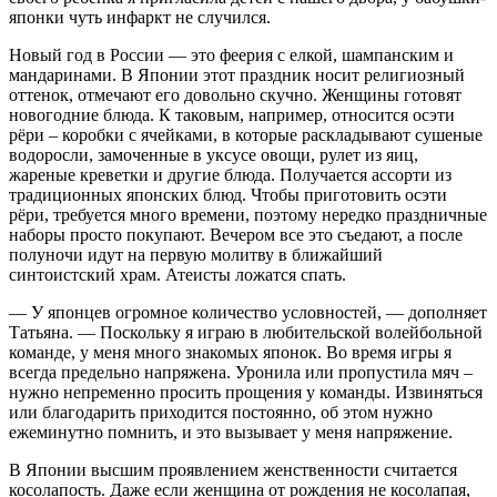
японки чуть инфаркт не случился.
Новый год в России — это феерия с елкой, шампанским и
мандаринами. В Японии этот праздник носит религиозный
оттенок, отмечают его довольно скучно. Женщины готовят
новогодние блюда. К таковым, например, относится осэти
рёри – коробки с ячейками, в которые раскладывают сушеные
водоросли, замоченные в уксусе овощи, рулет из яиц,
жареные креветки и другие блюда. Получается ассорти из
традиционных японских блюд. Чтобы приготовить осэти
рёри, требуется много времени, поэтому нередко праздничные
наборы просто покупают. Вечером все это съедают, а после
полуночи идут на первую молитву в ближайший
синтоистский храм. Атеисты ложатся спать.
— У японцев огромное количество условностей, — дополняет
Татьяна. — Поскольку я играю в любительской волейбольной
команде, у меня много знакомых японок. Во время игры я
всегда предельно напряжена. Уронила или пропустила мяч –
нужно непременно просить прощения у команды. Извиняться
или благодарить приходится постоянно, об этом нужно
ежеминутно помнить, и это вызывает у меня напряжение.
В Японии высшим проявлением женственности считается
косолапость. Даже если женщина от рождения не косолапая,