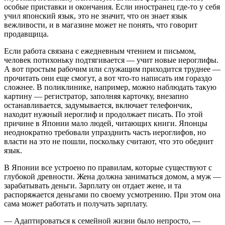
особые приставки и окончания. Если иностранец где-то у себя
учил японский язык, это не значит, что он знает язык
вежливости, и в магазине может не понять, что говорит
продавщица.
Если работа связана с ежедневным чтением и письмом,
человек потихоньку подтягивается — учит новые иероглифы.
А вот простым рабочим или служащим приходится труднее —
прочитать они еще смогут, а вот что-то написать им гораздо
сложнее. В поликлинике, например, можно наблюдать такую
картину — регистратор, заполняя карточку, внезапно
останавливается, задумывается, включает телефончик,
находит нужный иероглиф и продолжает писать. По этой
причине в Японии мало людей, читающих книги. Японцы
неоднократно требовали упразднить часть иероглифов, но
власти на это не пошли, поскольку считают, что это обеднит
язык.
В Японии все устроено по правилам, которые существуют с
глубокой древности. Жена должна заниматься домом, а муж —
зарабатывать деньги. Зарплату он отдает жене, и та
распоряжается деньгами по своему усмотрению. При этом она
сама может работать и получать зарплату.
— Адаптироваться к семейной жизни было непросто, —