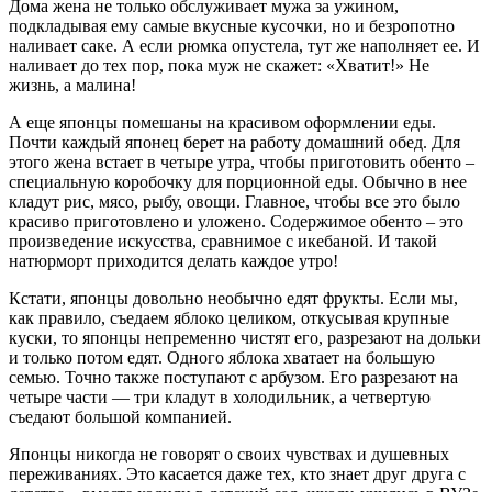
Дома жена не только обслуживает мужа за ужином,
подкладывая ему самые вкусные кусочки, но и безропотно
наливает саке. А если рюмка опустела, тут же наполняет ее. И
наливает до тех пор, пока муж не скажет: «Хватит!» Не
жизнь, а малина!
А еще японцы помешаны на красивом оформлении еды.
Почти каждый японец берет на работу домашний обед. Для
этого жена встает в четыре утра, чтобы приготовить обенто –
специальную коробочку для порционной еды. Обычно в нее
кладут рис, мясо, рыбу, овощи. Главное, чтобы все это было
красиво приготовлено и уложено. Содержимое обенто – это
произведение искусства, сравнимое с икебаной. И такой
натюрморт приходится делать каждое утро!
Кстати, японцы довольно необычно едят фрукты. Если мы,
как правило, съедаем яблоко целиком, откусывая крупные
куски, то японцы непременно чистят его, разрезают на дольки
и только потом едят. Одного яблока хватает на большую
семью. Точно также поступают с арбузом. Его разрезают на
четыре части — три кладут в холодильник, а четвертую
съедают большой компанией.
Японцы никогда не говорят о своих чувствах и душевных
переживаниях. Это касается даже тех, кто знает друг друга с