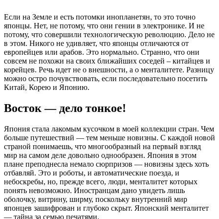
Если на Земле и есть потомки инопланетян, то это точно
японцы. Нет, не потому, что они гении в электронике. И не
потому, что совершили технологическую революцию. Дело не
в этом. Никого не удивляет, что японцы отличаются от
европейцев или арабов. Это нормально. Странно, что они
совсем не похожи на своих ближайших соседей – китайцев и
корейцев. Речь идет не о внешности, а о менталитете. Разницу
можно остро почувствовать, если последовательно посетить
Китай, Корею и Японию.
Восток — дело тонкое!
Япония стала лакомым кусочком в моей коллекции стран. Чем
больше путешествий — тем меньше новизны. С каждой новой
страной понимаешь, что многообразный на первый взгляд
мир на самом деле довольно однообразен. Япония в этом
плане преподнесла немало сюрпризов — новизны здесь хоть
отбавляй. Это и роботы, и автоматические поезда, и
небоскребы, но, прежде всего, люди, менталитет которых
понять невозможно. Иностранцам дано увидеть лишь
оболочку, витрину, ширму, поскольку внутренний мир
японцев зашифрован и глубоко скрыт. Японский менталитет
— тайна за семью печатями.