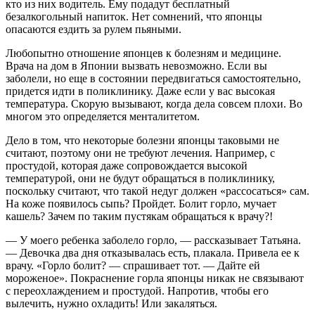
кто из них водитель. Ему подадут бесплатный
безалкогольный напиток. Нет сомнений, что японцы
опасаются ездить за рулем пьяными.
Любопытно отношение японцев к болезням и медицине.
Врача на дом в Японии вызвать невозможно. Если вы
заболели, но еще в состоянии передвигаться самостоятельно,
придется идти в поликлинику. Даже если у вас высокая
температура. Скорую вызывают, когда дела совсем плохи. Во
многом это определяется менталитетом.
Дело в том, что некоторые болезни японцы таковыми не
считают, поэтому они не требуют лечения. Например, с
простудой, которая даже сопровождается высокой
температурой, они не будут обращаться в поликлинику,
поскольку считают, что такой недуг должен «рассосаться» сам.
На коже появилось сыпь? Пройдет. Болит горло, мучает
кашель? Зачем по таким пустякам обращаться к врачу?!
— У моего ребенка заболело горло, — рассказывает Татьяна.
— Девочка два дня отказывалась есть, плакала. Привела ее к
врачу. «Горло болит? — спрашивает тот. — Дайте ей
мороженое». Покраснение горла японцы никак не связывают
с переохлаждением и простудой. Напротив, чтобы его
вылечить, нужно охладить! Или закаляться.