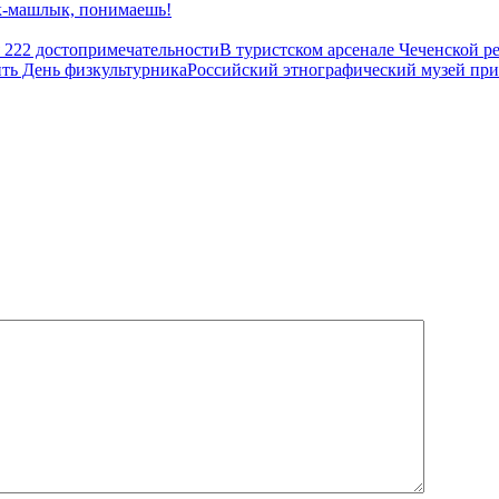
-машлык, понимаешь!
В туристском арсенале Чеченской р
Российский этнографический музей при