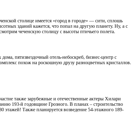
еченской столице имеется «город в городе» — сити, сплошь
сотных зданий кажется, что попал на другую планету. Ну, а с
осмотрим чеченскую столицу с высоты птичьего полета.
 дома, пятизвездочный отель-небоскреб, бизнес-центр с
комплекс похож на роскошную друзу разноцветных кристаллов.
частие также зарубежные и отечественные актеры Хилари
анию 193-й годовщине Грозного. В планах – строительство
0 этажей! Также планируется возведение 54-этажного 189-