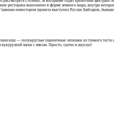
но рассмотреть столики, за которыми сидят крохотные фигурки л
ание ресторана выполнено в форме земного шара, внутри котор
. Главным инвестором проекта выступил Руслан Байсаров, бывш
 хингалш — полукруглые пшеничные лепешки из тонкого теста с
 кукурузной муки с мясом. Просто, сытно и вкусно!