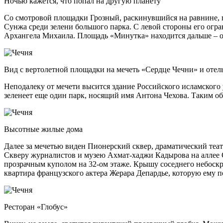
Ночью кажется, что попал на другую планету
Со смотровой площадки Грозный, раскинувшийся на равнине, п
Сунжа среди зелени большого парка. С левой стороны его огр
Архангела Михаила. Площадь «Минутка» находится дальше – от
Вид с вертолетной площадки на мечеть «Сердце Чечни» и отел
Неподалеку от мечети высится здание Российского исламского
зеленеет еще один парк, носящий имя Антона Чехова. Таким об
Высотные жилые дома
Далее за мечетью виден Пионерский сквер, драматический теат
Скверу журналистов и музею Ахмат-хаджи Кадырова на аллее Сл
прозрачным куполом на 32-ом этаже. Крышу соседнего небоскр
квартира французского актера Жерара Депардье, которую ему 
Ресторан «Глобус»