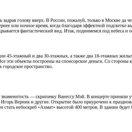
 задрав голову вверх. В России, пожалуй, только в Москве да ч
рнее или ночное время, когда благодаря эффектной подсветке вы
крывается фантастический вид. Итак, поднимемся под небеса и 
ин 45-этажный и два 30-этажных, а также два 18-этажных жилых
се эти объекты построены на спонсорские деньги. Со стороны 
в городское пространство.
 знаменитость — скрипачку Ванессу Мэй. В концерте приняли у
 Игорь Верник и другие. Открытие было приурочено к празднов
 стать небоскреб «Ахмат» высотой 400 метров. В здании будет 8