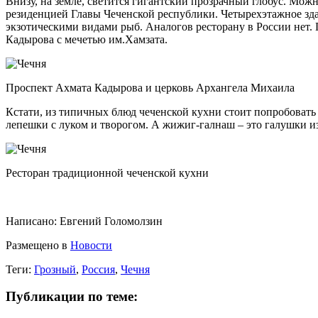
Внизу, на земле, светится гигантский прозрачный глобус. Мож
резиденцией Главы Чеченской республики. Четырехэтажное зд
экзотическими видами рыб. Аналогов ресторану в России нет
Кадырова с мечетью им.Хамзата.
Проспект Ахмата Кадырова и церковь Архангела Михаила
Кстати, из типичных блюд чеченской кухни стоит попробовать
лепешки с луком и творогом. А жижиг-галнаш – это галушки из
Ресторан традиционной чеченской кухни
Написано:
Евгений Голомолзин
Размещено в
Новости
Теги:
Грозный
,
Россия
,
Чечня
Публикации по теме: