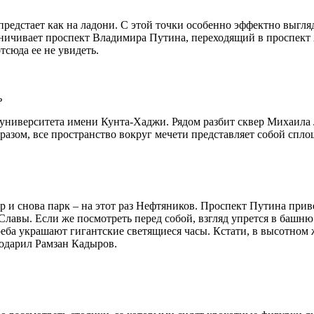
редстает как на ладони. С этой точки особенно эффектно выгля
аничивает проспект Владимира Путина, переходящий в проспект
сюда ее не увидеть.
ь
 университета имени Кунта-Хаджи. Рядом разбит сквер Михаила
разом, все пространство вокруг мечети представляет собой спл
р и снова парк – на этот раз Нефтяников. Проспект Путина при
авы. Если же посмотреть перед собой, взгляд упрется в башню 
еба украшают гигантские светящиеся часы. Кстати, в высотном
подарил Рамзан Кадыров.