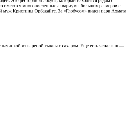
юдей. Это ресторан «Глобус», который находится рядом с
ого имеются многочисленные аквариумы больших размеров с
ий муж Кристины Орбакайте. За «Глобусом» виден парк Ахмата
 начинкой из вареной тыквы с сахаром. Еще есть чепалгаш —