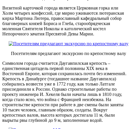
Визитной карточкой города является Церковная горка или
Холм четырех конфессий, где мирно уживаются лютеранская
кирха Мартина Лютера, православный кафедральный собор
благоверных князей Бориса и Глеба, старообрядческая
моленная Святителя Николы и католический костел
Непорочного зачатия Пресвятой Девы Марии.
Посетителям предлагают экскурсию по крепостному валу
Символом города считается Даугавпилская крепость –
единственная цитадель первой половины XIX века в
Восточной Европе, которая сохранилась почти без изменений.
Крепость в Динабурге (тогдашнее название Даугавпилса)
собирались возвести уже в 1772 году, как только Латгале
присоединили к России. Однако строительные работы по
проекту инженера И. Хекеля были начаты лишь в 1810 году,
когда стало ясно, что война с Францией неизбежна. На
строительстве крепости при работе в две смены были заняты
10 тысяч человек, главным образом, солдаты. Вокруг
крепостных валов, высота которых достигала 11 м, были
вырыты рвы глубиной до 9 м, заполненные водой.