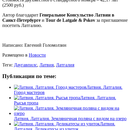
(2500 руб.)
Автор благодарит
Генеральное Консульство Латвии в
Санкт-Петербурге
и
Tour de Latgale & Pskov
за приглашение
посетить Латгалию.
Написано:
Евгений Голомолзин
Размещено в
Новости
Теги:
Даугавпилс
,
Латвия
,
Латгалия
Публикации по теме:
Латвия. Латгалия.
Город мастеров
Латвия. Латгалия.
Рысья тропа
Латвия. Латгалия. Земляничная поляна с видом на озеро
Латвия.
Латгалия. Деликатесы из улиток