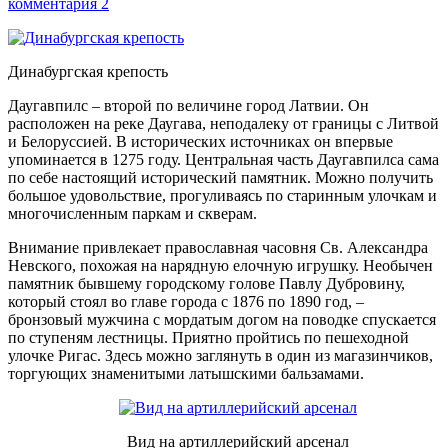
комментария 2
Динабургская крепость
Даугавпилс – второй по величине город Латвии. Он
расположен на реке Даугава, неподалеку от границы с Литвой
и Белоруссией. В исторических источниках он впервые
упоминается в 1275 году. Центральная часть Даугавпилса сама
по себе настоящий исторический памятник. Можно получить
большое удовольствие, прогуливаясь по старинным улочкам и
многочисленным паркам и скверам.
Внимание привлекает православная часовня Св. Александра
Невского, похожая на нарядную елочную игрушку. Необычен
памятник бывшему городскому голове Павлу Дубровину,
который стоял во главе города с 1876 по 1890 год, –
бронзовый мужчина с мордатым догом на поводке спускается
по ступеням лестницы. Приятно пройтись по пешеходной
улочке Ригас. Здесь можно заглянуть в один из магазинчиков,
торгующих знаменитыми латышскими бальзамами.
Вид на артиллерийский арсенал