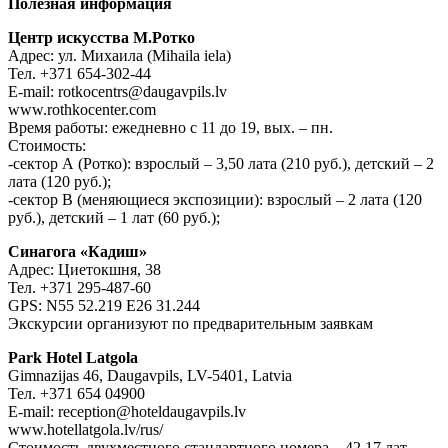
Полезная информация
Центр искусства М.Ротко
Адрес: ул. Михаила (Mihaila iela)
Тел. +371 654-302-44
E-mail: rotkocentrs@daugavpils.lv
www.rothkocenter.com
Время работы: ежедневно с 11 до 19, вых. – пн.
Стоимость:
-сектор А (Ротко): взрослый – 3,50 лата (210 руб.), детский – 2
лата (120 руб.);
-сектор B (меняющиеся экспозиции): взрослый – 2 лата (120
руб.), детский – 1 лат (60 руб.);
Синагога «Кадиш»
Адрес: Циетокшня, 38
Тел. +371 295-487-60
GPS: N55 52.219 E26 31.244
Экскурсии организуют по предварительным заявкам
Park Hotel Latgola
Gimnazijas 46, Daugavpils, LV-5401, Latvia
Тел. +371 654 04900
E-mail: reception@hoteldaugavpils.lv
www.hotellatgola.lv/rus/
Стоимость двухместного стандартного номера – 42,17 лат