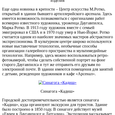
изделия
Еще одна новинка в крепости – Центр искусства М.Ротко,
открытый в здании бывшего артиллерийского арсенала. Здесь
имеется возможность познакомиться с оригиналами работ
всемирно известного художника, уроженца Даугавпилса,
Марка Ротко. В 1913 году художник вместе с семьей
эмигрировал в США и в 1970 году умер в Нью-Йорке. Ротко
считается одним из наиболее значимых мастеров абстрактного
экспрессионизма. В культурном центре широко используются
новые выставочные технологии, необычные способы
организации галерейного пространства и мультимедийные
технологии. Например, здесь можно воспользоваться ретро-
фотокамерой, чтобы сделать собственной портрет на фоне
старого Даугавпилса и тут же отправить его друзьям по
электронной почте. В здании имеются помещения для занятий
с детьми, резиденции художников и кафе «Арсенал».
Синагога «Кадиш»
Городской достопримечательностью является синагога
«Кадиш», куда организуют экскурсии для туристов. Здание
было построено в 1850 году. В синагоге действует музей
«Евреи в Даугавпилсе и Латгалии». Экспозиция рассказывает